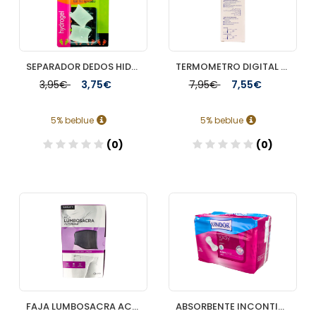
SEPARADOR DEDOS HIDROGEL CARRETE NEH 2 UNIDADES TALLA GRANDE
TERMOMETRO DIGITAL THERMOVAL STANDARD CARCASA NO COLOREADA
3,95€
3,75€
7,95€
7,55€
5% beblue
5% beblue
(0)
(0)
Añadir
Añadir
FAJA LUMBOSACRA ACTIVIDAD FARMALASTIC 1 UNIDAD TALLA GRANDE COLOR NEGRO
ABSORBENTE INCONTINENCIA ORINA LIGERA LINDOR LADY PAD MAXI 5 GOTAS 14 UNIDADES