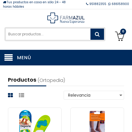
Tus productos en casa en sólo 24 - 48
951882355
686158900
horas hábiles
0
MENÚ
Productos
(ortopedia)