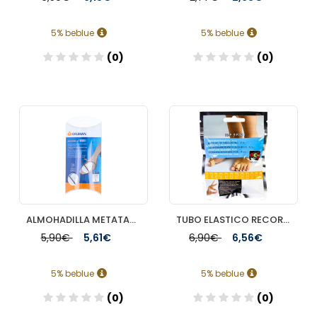
5% beblue
5% beblue
(0)
(0)
Añadir
Añadir
ALMOHADILLA METATARSAL ADH NEH FEET MULLIDORA ANTIDESLIZANTE 2 UNIDADES
TUBO ELASTICO RECORTABLE CON GEL NEH FEET 1 UNIDAD 15 CM TALLA PEQUEÑA
5,90€
5,61€
6,90€
6,56€
5% beblue
5% beblue
(0)
(0)