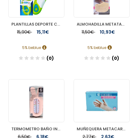
PLANTILLAS DEPORTE COMFORGEL MUJER 2 UNIDADES
ALMOHADILLA METATARSAL NEH FEET 2 UNIDADES FORRADAS
15,90€
15,11€
11,50€
10,93€
5% beblue
5% beblue
(0)
(0)
Añadir
Añadir
TERMOMETRO BAÑO INFANTIL SUAVINEX 1 UNIDAD
MUÑEQUERA METACARPIANA VENTUBEL 1 UNIDAD TALLA GRANDE
6,50€
6,18€
2,77€
2,63€