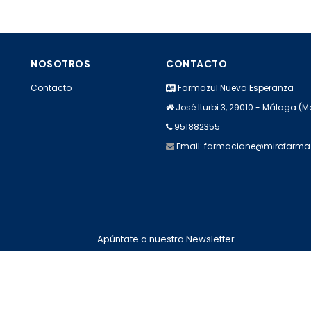
NOSOTROS
CONTACTO
Contacto
Farmazul Nueva Esperanza
José Iturbi 3, 29010 - Málaga (
951882355
Email:
farmaciane@mirofarm
Apúntate a nuestra Newsletter
Escribe aquí tu email...
Suscribirse
He leído y acepto la
pólitica de privacidad