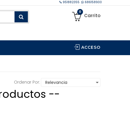
951882355
686158900
0
Carrito
ACCESO
Ordenar Por:
roductos --